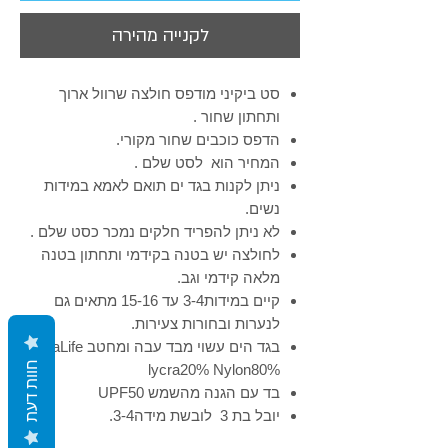
Γ
לקנייה מהירה
סט ביקיני מודפס חולצה שרוול ארוך
ותחתון שחור .
הדפס כוכבים שחור מקורי.
המחיר הוא לסט שלם .
ניתן לקנות בגד ים תואם לאמא במידות
נשים.
לא ניתן להפריד חלקים נמכר כסט שלם .
לחולצה יש בטנה בקידמי ותחתון בטנה
מלאה קידמי וגב.
קיים במידות3-4 עד 15-16 מתאים גם
לנערות ובחורות צעירות.
בגד הים עשוי מבד עבה ומחטב XtraLife
חוות דעת
lycra20% Nylon80%
בד עם הגנה מהשמש UPF50
יובל בת 3 לובשת מידה3-4.