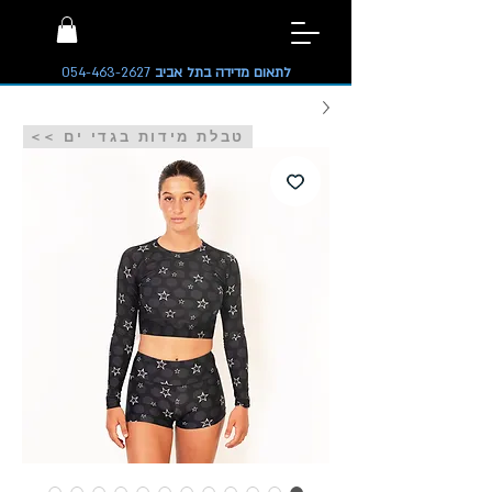
לתאום מדידה בתל אביב
054-463-2627
<< טבלת מידות בגדי ים