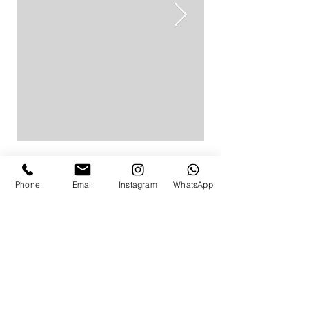
Phone
Email
Instagram
WhatsApp
לפרטים ותאום מדידה
באפשרותך להגיע למדידה בת"א,
התקשרי
054-463-2627
או מלאי את הפרטים ואשוב אלייך בהקדם:
ניווט מהיר
בגדי ים שלמים