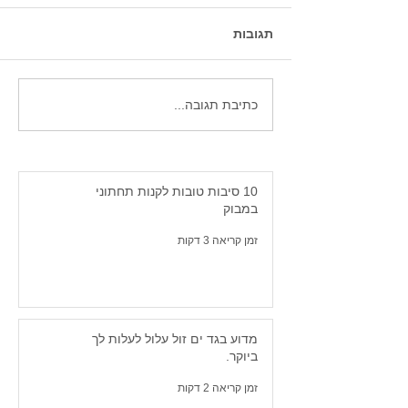
תגובות
חולצות גלישה לנשים. -
כתיבת תגובה...
למה תמיד טוב להתאבזר
בחולצת לייקרה על החוף.
10 סיבות טובות לקנות תחתוני
במבוק
זמן קריאה 3 דקות
מדוע בגד ים זול עלול לעלות לך
ביוקר.
זמן קריאה 2 דקות