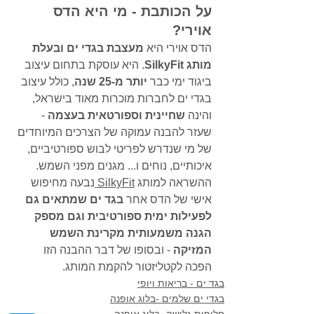
על הכותבת - מי היא הדס 
אוירי?
הדס אוירי היא 
מעצבת בגדי ים ובעלת 
מותג SilkyFit
. היא עוסקת בתחום עיצוב 
ביגוד ימי כבר 
יותר מ‑25 שנה
, כולל עיצוב 
בגדי ים לחברות מוכרות מאוד בישראל, 
והינה 
שחיינית וספורטאית בעצמה
 - 
שעזר להבנה עמוקה של הצרכים המיוחדים 
של מי שנדרש לפריטי לבוש ספורטיביים, 
איכותיים, נוחים ו... מגנים מפני השמש.
ההשראה למותג 
SilkyFit 
נבעה מחיפוש 
אישי של הדס אחר 
בגד ים שמתאים גם 
לפעילות ימית ספורטיבית וגם מספק 
הגנה משמעותית מקרינת השמש 
המזיקה
 - ובסופו של דבר ההבנה הזו 
הפכה לקטליזטור להקמת המותג.
בגד ים - בריאות ויופי
בגדי ים שלמים -בלוג אופנה
חליפות גלישה -בלוג אופנה