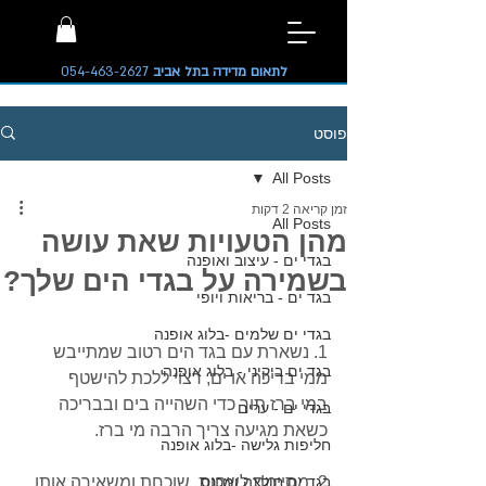
לתאום מדידה בתל אביב
054-463-2627
פוסט
All Posts
זמן קריאה 2 דקות
All Posts
מהן הטעויות שאת עושה
בגדי ים - עיצוב ואופנה
בשמירה על בגדי הים שלך?
בגד ים - בריאות ויופי
בגדי ים שלמים -בלוג אופנה
1. נשארת עם בגד הים רטוב שמתייבש 
בגד ים ביקיני - בלוג אופנה
ממי בריכה או ים, רצוי ללכת להישטף 
במי ברז תוך כדי השהייה בים ובבריכה 
בגדי ים - ערים
כשאת מגיעה צריך הרבה מי ברז.
חליפות גלישה -בלוג אופנה
בגד ים חולצה ומכנס
2. מסיימת לשחות, שוכחת ומשאירה אותו 