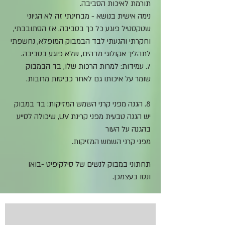
תורמת לאיכות הסביבה.
נימה אישית בנושא - מבחינתי זה לא הגיוני
שטקסטיל פוגע כל כך בסביבה. אז הסתובבתי,
וחקרתי והגעתי לבד הבמבוק המופלא, נחשפתי
לתהליך אקולוגי מדהים, שלא פוגע בסביבה.
7. עמידות: למרות הרכות שלו, בד הבמבוק
שומר על איכותו גם לאחר כביסות מרובות.
8. הגנה מפני קרני השמש המזיקות: בד במבוק
יש הגנה טבעית מפני קרינת UV, שיכולה לסייע
בהגנה על העור
מפני קרני השמש המזיקות.
תחתוני במבוק לנשים של סילקיפיט
-בואו
ונסו
בעצמכן.