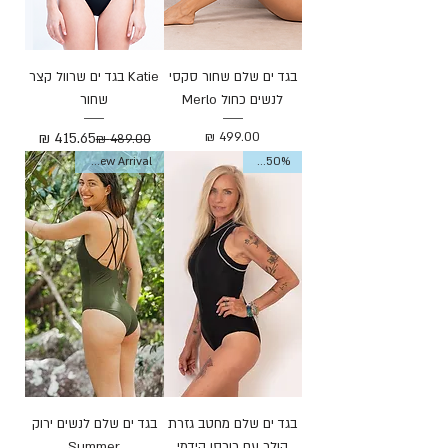
בגד ים שלם שחור סקסי
Katie בגד ים שרוול קצר
לנשים כחול Merlo
שחור
מחיר
מחיר רגיל
מחיר מבצע
Sale 50%
New Arrival-חדש
בגד ים שלם מחטב גזרת
בגד ים שלם לנשים ירוק
קולר עם רוכסן קידמי
Summer