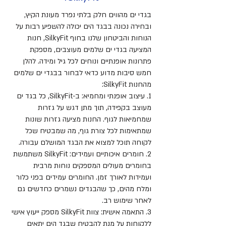
בגדי ים מהווים חלק בלתי נפרד מעונת הקיץ,
ובחירה נכונה בבגד הים יכולה להשפיע רבות על
הנוחות והביטחון שלנו בחוף SilkyFit, חנות
המציעה בגדי ים שלמים מעוצבים, מספקת
פתרונות אופנתיים ונוחים לכל גיל ומידה. להלן
חמש סיבות מדוע כדאי לבחור בבגדי ים שלמים
מהחנות SilkyFit:
1. עיצוב אופנתי ומחמיא: ב-SilkyFit, כל בגד ים
מעוצב בקפידה, תוך מתן דגש על גזרות
שמחמיאות לגוף. החנות מציעה גזרות שונות
שמתאימות לכל צורת גוף, מה שמבטיח שכל
לקוחה תוכל למצוא את הבגד המושלם עבורה.
2. חומרים איכותיים ועמידים: SilkyFit משתמשת
בחומרים מעולים המספקים נוחות מרבית
ועמידות לאורך זמן. החומרים עמידים בפני כלור
ומלח מהים, כך שהבגדים נשמרים כחדשים גם
לאחר שימוש רב.
3. התאמה אישית: צוות SilkyFit מספק ייעוץ אישי
ללקוחות על מנת להבטיח שבגד הים יתאים