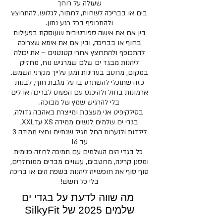
שעולה על רוחך
בים או בבריכה לשחות, לחתור, לגלוש, להתרוצץ
ולהתכופף בכל רגע נתון.
​בין אם את אישה ספורטיבית שעוסקת בפעילות
בחוף או בבריכה, ובין אם את אימא שצריכה
להתכופף ולהתרוצץ אחרי קטנטנים – את יכולה
ליהנות מבגד ים שלם שמרגיש נוח, מחזיק
במקום, מחטב בעדינות ומגן עלייך מקרני השמש.
כזה שתוכלי להשתרע בו על מגבת חוף, לבנות
ארמונות בחול ולהיכנס עם הפעוט לבריכה או לים
בלי להרגיש שמץ של מבוכה.
בסילקיפיט אני מעצבת ומייצרת באהבה גדולה,
בגדי ים שלמים לנשים ממידה XS עדXXL,
לילדות ולנערות החל מגיל שנתיים וחצי ממידה 3
עד 16
כל בגדי הים השלמים עם תמיכה לחזה פנימית
ומסנן קרינה, מחטבים,
עשויים מבדים ממוחזרים,
סוף סוף את חופשייה ליהנות בשפת הים או בריכה
בלי כל חשש!
מה שווה לדעת על בגדי ים
שלמים 2025
של SilkyFit