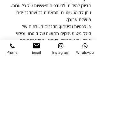
בדיוק למידות ולהעדפות האישיות של כל אחת.
ניתן לבצע שינויים והתאמות כך שהבגד יהיה
מושלם עבורך.
4. פרטיות וביטחון: הבגדים השלמים של
סילקיפיט מעניקים תחושה של ביטחון וכיסוי
מירבי, תוך שמירה על סגנון ואלגנטיות, הם
אידיאליים לנשים שמעדיפות להרגיש נוחות ולא
Phone
Email
Instagram
WhatsApp
חשופות בבגד ים.
5. מגוון רחב של סגנונות וצבעים: ב-SilkyFit
תמצאי מגוון רחב של סגנונות וצבעים, מה
שמאפשר לך לבחור בגד ים שמשקף את
האישיות והסגנון האישי שלך.
איכות בכל פרט בבגד ים שלם
בגד ים שלם מבית SilkyFit מיוצר תוך הקפדה על
כל פרט ופרט. כל תפר בבגד הים השלם נתפר
בדייקנות, הבדים נבחרים בקפידה, וכל דגם של
בגד ים שלם עובר בקרת איכות מחמירה. בגדי
הים השלמים שלנו עשויים מחומרים מתקדמים
המספקים הגנה מפני קרינת UV, עמידים בפני