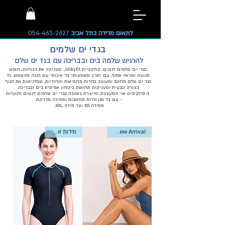
לתאום מדידה בתל אביב
054-463-2627
בגדי ים שלמים
להרגיש שלמה בים ובבריכה עם בגד ים שלם
בגדי ים שלמים לנשים, קולקציית Silkyfit
, מעניקה את הנוחות, חופש
תנועה ומראה אסוף, עם יתרון משמעותי: בד איכותי עם הגנה מהשמש. כל
בגד ים שלם מחטב ומעוצב בגזרות מחמיאות וטרנדיות, שמדגישות את הגוף
בצורה טבעית ומעניקות תחושת ביטחון אמיתית בים ובבריכה.
ב-סילקיפיט אני המעצבת, מייצרת באהבה בגדי ים שלמים לנשים ולנערות
- עם בד מגן גזרות מחטבות ותמיכה מדויקת.
ממידה XS ועד מידה XXL .
New Arrival-חדש
מידות אחרונות