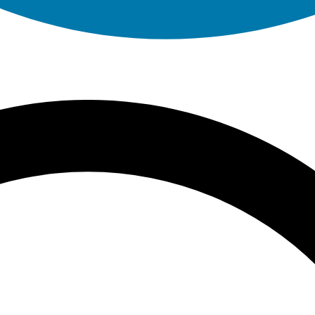
משלוח חינם החל מ499ש״ח