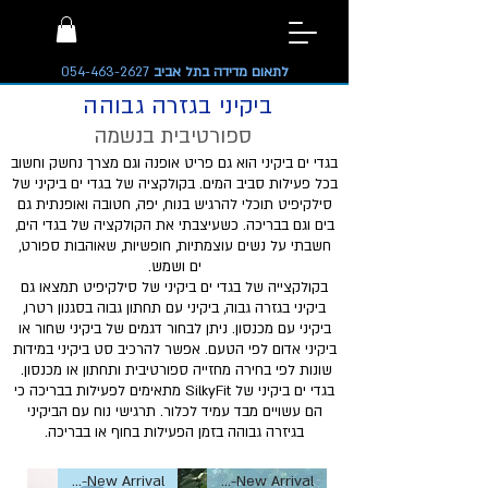
לתאום מדידה בתל אביב
054-463-2627
ביקיני בגזרה גבוהה
ספורטיבית בנשמה
בגדי ים ביקיני הוא גם פריט אופנה וגם מצרך נחשק וחשוב
בכל פעילות סביב המים. בקולקציה של בגדי ים ביקיני של
סילקיפיט תוכלי להרגיש בנוח, יפה, חטובה ואופנתית גם
בים וגם בבריכה. כשעיצבתי את הקולקציה של בגדי הים,
חשבתי על נשים עוצמתיות, חופשיות, שאוהבות ספורט,
ים ושמש.
בקולקצייה של בגדי ים ביקיני של סילקיפיט תמצאו גם
ביקיני בגזרה גבוה, ביקיני עם תחתון גבוה בסגנון רטרו,
ביקיני עם מכנסון. ניתן לבחור דגמים של ביקיני שחור או
ביקיני אדום לפי הטעם. אפשר להרכיב סט ביקיני במידות
שונות לפי בחירה מחזייה ספורטיבית ותחתון או מכנסון.
בגדי ים ביקיני של SilkyFit מתאימים לפעילות בבריכה כי
הם עשויים מבד עמיד לכלור. תרגישי נוח עם הביקיני
בגיזרה גבוהה בזמן הפעילות בחוף או בבריכה.
New Arrival-חדש
New Arrival-חדש