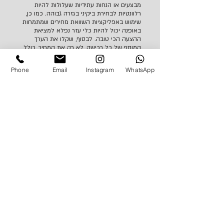
מבצעים או הנחות עתידיות שעלולות להיות
רלוונטיות לבחירת ביקיני בגזרה גבוהה. כמו כן,
שימוש באפליקציות השוואת מחירים שמתמחות
באופנה יכול להיות כלי עזר נפלא למציאת
ההצעה הכי טובה. לבסוף, שקלו את הערך
המוסף של כל רכישה, לא רק את המחיר, כולל
איכות הבד וההתאמה לגופכם, להבטיח שאתם
מקבלים את העסקה הכי טובה.
Phone
Email
Instagram
WhatsApp
ביקיני בגזרה גבוהה עם
משלוח עד הבית
ביקיני בגזרה גבוהה הוא אחד הטרנדים החמים
ביותר באופנת החוף, מציע סגנון אלגנטי ונוחות
מרבית. הוא מחמיא לכל סוגי הגזרות, תוך שהוא
מעניק תחושת ביטחון עם כיסוי גבוה יותר באזור
הבטן. כיום, עם התפתחות עולם הקמעונאות
הדיגיטלית, רכישת ביקיני בגזרה גבוהה עם
משלוח עד הבית הפכה לנגישה ופשוטה יותר
מתמיד.
לקוחות יכולים לבחור מתוך מגוון רחב של דגמים,
צבעים וגזרות בקלות ובנוחות מהבית, ללא הצורך
לנסוע לחנויות פיזיות. חנויות בגדי ים אונליין
מציעות תמונות מפורטות, חוות דעת של לקוחות
ומדריכי מידות שמסייעים לקונים לבחור את
המוצר המתאים להם.