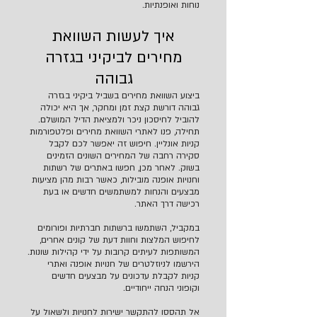
נוחות ואופנתיות.
איך לעשות השוואת
מחירים לביקיני בגזרה
גבוהה
ביצוע השוואת מחירים בשביל ביקיני בגזרה
גבוהה דורשת קצת זמן ומחקר, אך היא יכולה
להוביל לחיסכון ניכר ולמציאת הדיל המושלם.
תחילה, פנו לאתרי השוואת מחירים ופלטפורמות
קניות אונליין. חיפוש זה יאפשר לכם לקבל
סקירה רחבה של המחירים השונים הזמינים
בשוק. לאחר מכן, חפשו באתרים של רשתות
וחנויות אופנה מובילות, כאשר רבות מהן מציעות
מבצעים והנחות למשתמשים חדשים או בעת
רכישה דרך האתר.
במקביל, השתמשו ברשתות חברתיות ופורומים
לחיפוש המלצות וחוות דעת של קונים אחרים,
המשותפות לעיתים קרובות על ידי קהילות שונות.
הירשמו לניוזלטרים של חנויות אופנה ואתרי
קניות לקבלת עדכונים על מבצעים חדשים
וקופוני הנחה ייחודיים.
אל תהססו להתקשר ישירות לחנויות ולשאול על