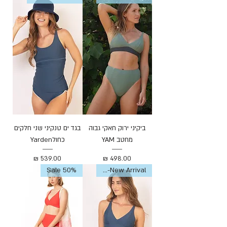
ביקיני ירוק חאקי גבוה
בגד ים טנקיני שני חלקים
מחטב YAM
כחולYarden
מחיר
מחיר
New Arrival-חדש
Sale 50%