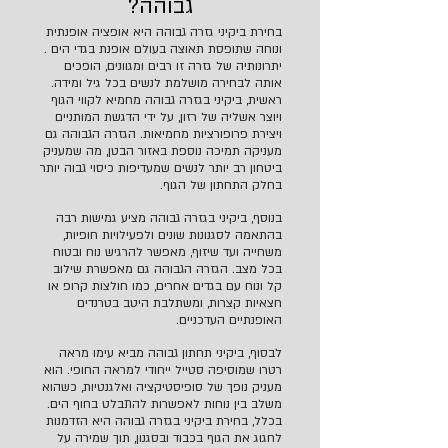
גבוהה?
בחירת ביקיני גזרה גבוהה היא אופציה אופנתית
ונוחה שתופסת תאוצה בעולם אופנת בגדי הים .
יתרונותיה של גזרה זו רבים ומגוונים, הופכים
אותה לבחירה מושלמת לנשים בכל גיל ומידה.
ראשית, ביקיני בגזרה גבוהה מחמיא לקווי הגוף
ויוצר אשליה של רזון, על ידי הדגשת המותניים
ויצירת פרופורציות מחמיאות. הגזרה הגבוהה גם
מעניקה תמיכה נוספת באזור הבטן, מה שמעניק
ביטחון רב יותר לנשים שמעדיפות כיסוי גבוה יותר
בחלק התחתון של הגוף.
בנוסף, ביקיני בגזרה גבוהה מציע גמישות רבה
בהתאמה לסגנונות שונים ולפעילויות חופיות,
משחייה ועד שיזוף, מאפשר להרגיש נוח ובטוח
בכל מצב. הגזרה הגבוהה גם מאפשרת שילוב
קל ונוח עם בגדים אחרים, כמו חולצות קרופ או
חצאיות קצרות, ומשתלבת היטב בטרנדים
האופנתיים העדכניים.
לבסוף, ביקיני תחתון גבוהה מביא עימו מראה
רטרו שמוסיפה סטייל ייחודי למראה החופי. הוא
מעניק נופך של סופיסטיקציה ואלגנטיות, כשהוא
משלב בין נוחות לאפשרות להתבלט בחוף הים.
בכלל, בחירת ביקיני בגזרה גבוהה היא הזדמנות
לחגוג את הגוף בכבוד ובסגנון, תוך שמירה על