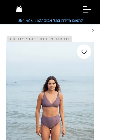
לתאום מדידה בתל אביב
054-463-2627
<< טבלת מידות בגדי ים