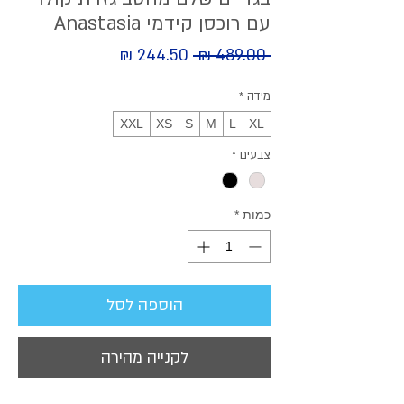
עם רוכסן קידמי Anastasia
מחיר
 ‏489.00 ‏₪ 
מחיר
מבצע
רגיל
מידה
*
XXL
XS
S
M
L
XL
צבעים
*
כמות
*
הוספה לסל
לקנייה מהירה