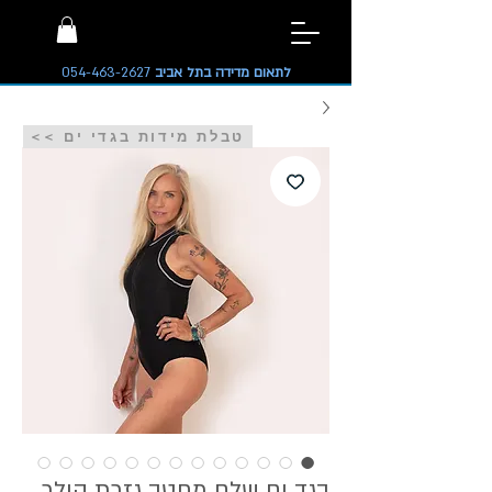
לתאום מדידה בתל אביב
054-463-2627
<< טבלת מידות בגדי ים
בגד ים שלם מחטב גזרת קולר