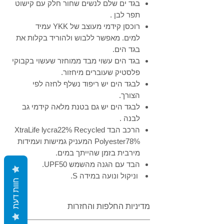
Γ
בגד ים שלם לנשים שחור חלק עם קישוט
תפר לבן .
רוכסן קידמי מעוצב של YKK עמיד
למים. מאפשר ללבוש ולהוריד בקלות את
בגד הים.
בגד הים עשוי מבד ממוחזר שעשוי בקבוקי
פלסטיק שעוברים מיחזור.
לבגד הים יש ריפוד נשלף לחזה לפי
הצורך.
לבגד הים יש גם בטנת מלאה קידמי גב
לבנה .
הרכב הבד XtraLife lycra22% Recycled
Polyester78% המעניק גמישות ועמידות
מירבית בזמן שהייתך במים.
הבד עם הגנה מהשמש UPF50.
וניקול ונועה במידה S.
חוות דעת
מדיניות החלפות והחזרות