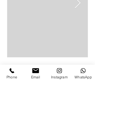
Phone
Email
Instagram
WhatsApp
לפרטים ותאום מדידה
באפשרותך להגיע למדידה בת"א,
התקשרי
054-463-2627
או מלאי את הפרטים ואשוב אלייך בהקדם:
ניווט מהיר
בגדי ים שלמים