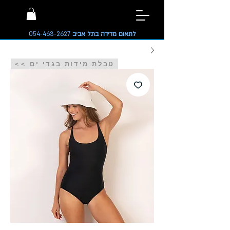
לתאום מדידה בתל אביב
054-463-2627
<< טבלת מידות בגדי ים