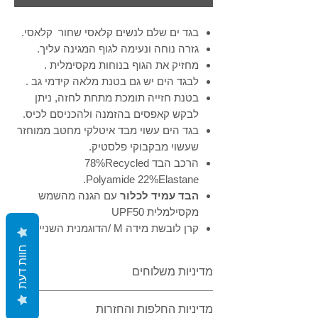
Γ
בגד ים שלם לנשים קלאסי שחור קלאסי.
גזרה נוחה ונעימה לגוף המגינה עליך.
מחזיק את הגוף בנוחות מקסימלית .
לבגד הים יש גם בטנת מלאה קידמי גב .
בטנת חזייה תומכת מתחת לחזה, ניתן
לבקש קאפסים בהזמנה ולהכניסם לכיס.
בגד הים עשוי מבד איטלקי מחטב ממוחזר
שעשוי מבקבוקי פלסטיק.
הרכב הבד 78%Recycled
Polyamide 22%Elastane.
הבד עמיד לכלור
עם הגנה מהשמש
מקסילמלית UPF50
קרן לובשת מידה M /הדוגמנית השנייה XS
חוות דעת
מדיניות משלוחים
משלוח מהיר בחינם עד 5 ימי עסקים בקנייה
מדיניות החלפות והחזרות
מעל 499 ש"ח