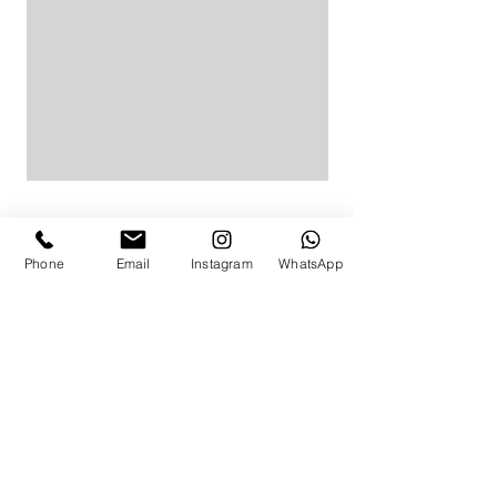
Phone
Email
Instagram
WhatsApp
לפרטים ותאום מדידה
באפשרותך להגיע למדידה בת"א,
התקשרי
054-463-2627
או מלאי את הפרטים ואשוב אלייך בהקדם:
ניווט מהיר
בגדי ים שלמים
בגד ים שרוול ארוך
מכנסי ים לנשים