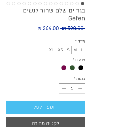
בגד ים שלם שחור לנשים
Gefen
מחיר
 ‏520.00 ‏₪ 
מחיר
מבצע
רגיל
מידה
*
XL
XS
S
M
L
צבעים
*
כמות
*
הוספה לסל
לקנייה מהירה