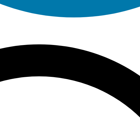
משלוח חינם החל מ499ש״ח