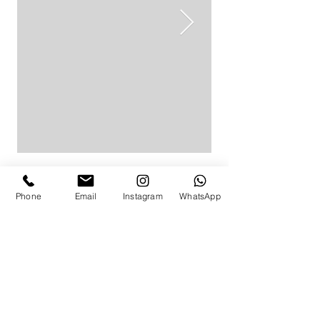
Phone
Email
Instagram
WhatsApp
לפרטים ותאום מדידה
באפשרותך להגיע למדידה בת"א,
התקשרי
054-463-2627
או מלאי את הפרטים ואשוב אלייך בהקדם:
ניווט מהיר
בגדי ים שלמים