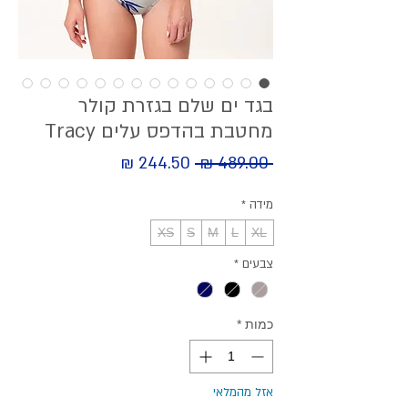
בגד ים שלם בגזרת קולר
מחטבת בהדפס עלים Tracy
מחיר
 ‏489.00 ‏₪ 
מחיר
מבצע
רגיל
מידה
*
XS
S
M
L
XL
צבעים
*
כמות
*
אזל מהמלאי