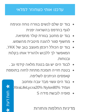
Γ
עדכנו אותי כשחוזר למלאי
בגד ים שלם לנשים בגזרה נוחה ונעימה
לגוף בהדפס בהשראה יפנית
בגד ים מחטב בגזרת קולר מחמיאה.
מחשוף סגור להגנה מיטבית מהשמש.
בגד ים הכולל רוכסן מעוצב בגב של
YKK
,
המאפשר לך ללבוש ולהוריד אותו בקלות
ובנוחות.
לבגד הים יש גם בטנת מלאה קידמי גב .
בטנת חזייה תומכת מתחת לחזה בתוספת
קאפסים הניתנים לשליפה.
בגד הים עשוי מבד עבה ומחטב
ועמיד XtraLifeLycra20% Nylon80%
חוות דעת
סופיה לובשת מידה S
מדיניות החלפות והחזרות