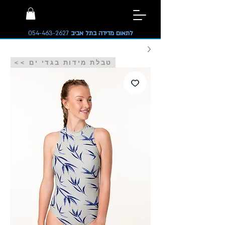
לתאום מדידה בתל אביב
054-463-2627
<< טבלת מידות בגדי ים