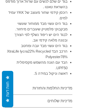
Γ
בגד ים שלם לנשים עם שרוול ארוך מודפס
בהשראת טאטו .
רוכסן קידמי שחור מעוצב של YKK עמיד
למים.
בגד הים עשוי מבד ממוחזר שעשוי
מבקבוקי פלסטיק שעוברים מיחזור.
לבגד הים יש ריפוד נשלף לפי הצורך
ובטנה מלאה קידמי וגב.
בגד הים עשוי מבד עבה ומחטב
הרכב הבד XtraLife lycra22% Recycled
Polyester78%
הבד עם הגנה מהשמש מקסימלית
UPF50.
דאשה וניקול במידה S.
חוות דעת
מדיניות החלפות והחזרות
ניתן להחליף או להחזיר בתנאי שבגדי הים
מדיניות שלוחים
לא נלבשו ונמדדו על תחתונים והמדבקה לא
הוסרה, על הפריטים המוחזרים להיות במצב נקי