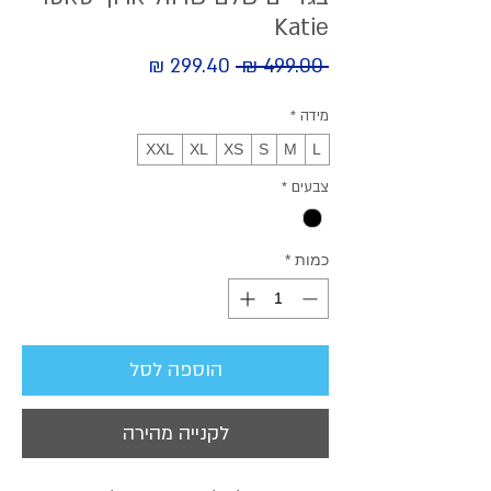
Katie
מחיר
 ‏499.00 ‏₪ 
מחיר
מבצע
רגיל
מידה
*
XXL
XL
XS
S
M
L
צבעים
*
כמות
*
הוספה לסל
לקנייה מהירה