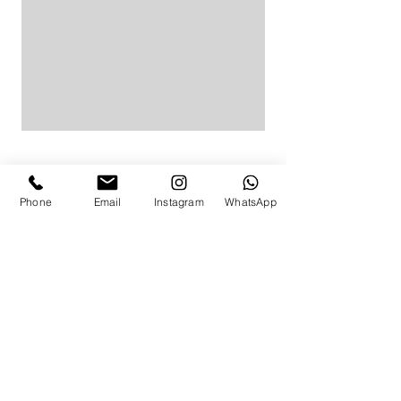
Phone
Email
Instagram
WhatsApp
לפרטים ותאום מדידה
באפשרותך להגיע למדידה בת"א,
התקשרי
054-463-2627
או מלאי את הפרטים ואשוב אלייך בהקדם:
ניווט מהיר
בגדי ים שלמים
בגד ים שרוול ארוך
מכנסי ים לנשים