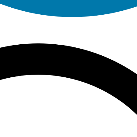
משלוח חינם החל מ499ש״ח