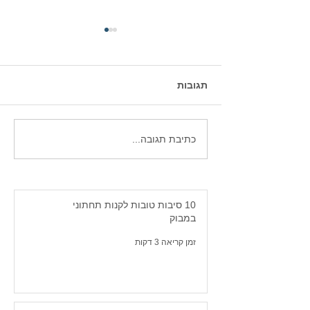
תגובות
חולצות גלישה לנשים. -
כתיבת תגובה...
למה תמיד טוב להתאבזר
בחולצת לייקרה על החוף.
10 סיבות טובות לקנות תחתוני
במבוק
זמן קריאה 3 דקות