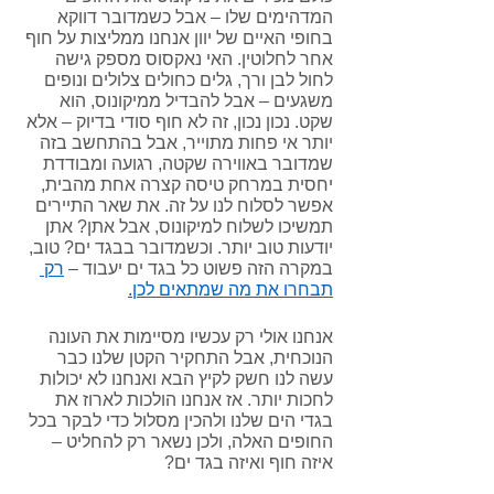
המדהימים שלו – אבל כשמדובר דווקא 
בחופי האיים של יוון אנחנו ממליצות על חוף 
אחר לחלוטין. האי נאקסוס מספק גישה 
לחול לבן ורך, גלים כחולים צלולים ונופים 
משגעים – אבל להבדיל ממיקונוס, הוא 
שקט. נכון נכון, זה לא חוף סודי בדיוק – אלא 
יותר אי פחות מתוייר, אבל בהתחשב בזה 
שמדובר באווירה שקטה, רגועה ומבודדת 
יחסית במרחק טיסה קצרה אחת מהבית, 
אפשר לסלוח לנו על זה. את שאר התיירים 
תמשיכו לשלוח למיקונוס, אבל אתן? אתן 
יודעות טוב יותר. וכשמדובר בבגד ים? טוב, 
במקרה הזה פשוט כל בגד ים יעבוד – 
רק 
תבחרו את מה שמתאים לכן.
אנחנו אולי רק עכשיו מסיימות את העונה 
הנוכחית, אבל התחקיר הקטן שלנו כבר 
עשה לנו חשק לקיץ הבא ואנחנו לא יכולות 
לחכות יותר. אז אנחנו הולכות לארוז את 
בגדי הים שלנו ולהכין מסלול כדי לבקר בכל 
החופים האלה, ולכן נשאר רק להחליט – 
איזה חוף ואיזה בגד ים?