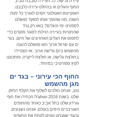
עיירת גלישה. כל העיירה סובבת סביב 
החוף והגלים וזו בהחלט עיירה כלבבנו. 
האוקיינוס האטלנטי חמים לאורך כל ימות 
השנה, מה שהופך אותו למוקד מושלם 
לספורט ימי והגלים? בואו רק נגיד 
שהחנויות בעיירה רגילות לסגור מוקדם כדי 
לתפוס את הגלים האחרונים של היום. בגד 
ים עם שרוול ארוך הוא מושלם להגנה 
מהשמש ביום גלישה ארוך, אז הצטיידו 
בחולצת גלישה
, או חולצת לייקרה,
 ותתכוננו 
לקיץ ספורטיבי במיוחד. 
החוף הכי עירוני – בגד ים 
מגן מהשמש
טוב, אנחנו הולכים לשלוף את הקלף החזק 
שלנו. בשנת 2016 Yahoo! הכתירו את חוף 
גורדון שלנו בתל אביב כאחד מהחופים 
האורבניים היפים בעולם, אנחנו נשבעים. 
ובעוד שאנחנו נוטים לקחת את החופים 