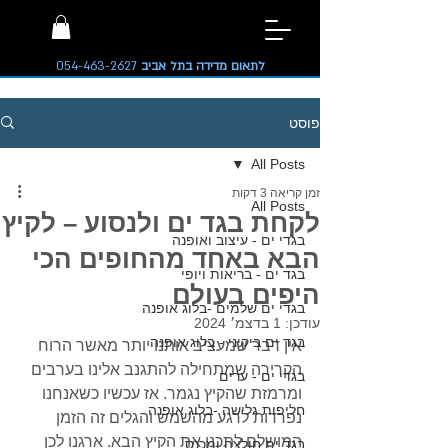
לתאום מדידה בתל אביב
054-463-2627
פוסט
All Posts
זמן קריאה 3 דקות
All Posts
לקחת בגד ים ולנסוע – לקיץ
בגדי ים - עיצוב ואופנה
הבא באחד מהחופים הכי
בגד ים - בריאות ויופי
היפים בעולם
בגדי ים שלמים -בלוג אופנה
עודכן:
1 בדצמ׳ 2024
בגד ים ביקיני - בלוג אופנה
אין דבר שמעציב אותנו יותר מאשר הרוח 
הקרירה שמתחילה להתגנב אלינו בערבים 
בגדי ים - ערים
ומרמזת שהקיץ נגמר. אז עכשיו כשאנחנו 
חליפות גלישה -בלוג אופנה
נפרדות לרגע מהשמש והגלים זה הזמן 
המושלם לתכנן את הקיץ הבא. ארגנו לכן 
בגד ים חולצה ומכנס