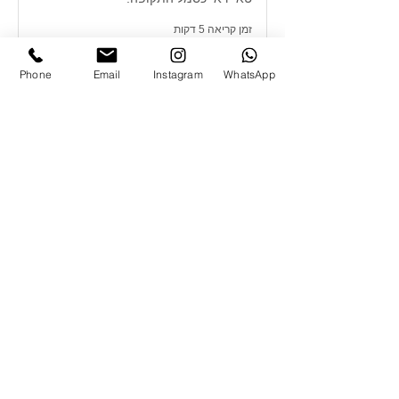
זמן קריאה 5 דקות
Phone
Email
Instagram
WhatsApp
קורס גלישה לילדים ונוער - הכיף
הגדול של הקיץ!
זמן קריאה 3 דקות