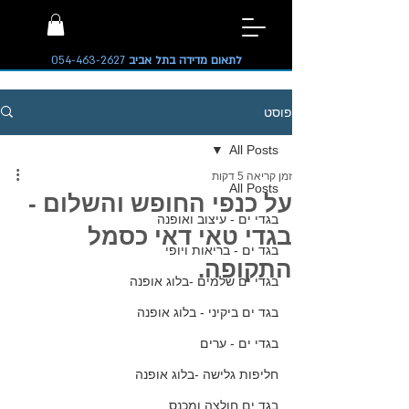
לתאום מדידה בתל אביב
054-463-2627
פוסט
All Posts
זמן קריאה 5 דקות
All Posts
על כנפי החופש והשלום -
בגדי ים - עיצוב ואופנה
בגדי טאי דאי כסמל
בגד ים - בריאות ויופי
התקופה.
בגדי ים שלמים -בלוג אופנה
בגד ים ביקיני - בלוג אופנה
בגדי ים - ערים
חליפות גלישה -בלוג אופנה
בגד ים חולצה ומכנס