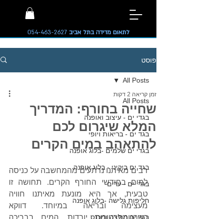
לתאום מדידה בתל אביב
054-463-2627
פוסט
All Posts
זמן קריאה 2 דקות
All Posts
שחייה בחורף: המדריך
בגדי ים - עיצוב ואופנה
המלא שיגרום לכם
בגד ים - בריאות ויופי
להתאהב במים הקרים
בגדי ים שלמים -בלוג אופנה
בגד ים ביקיני - בלוג אופנה
רבים מאיתנו נרתעים מהמחשבה על כניסה 
למים בחודשי החורף הקרים. תחושה זו 
בגדי ים - ערים
טבעית, אך היא מונעת מאיתנו חוויה 
חליפות גלישה -בלוג אופנה
מעצימה ובריאה במיוחד. דווקא 
בגד ים חולצה ומכנס
כשהטמפרטורות יורדות, המים בבריכה 