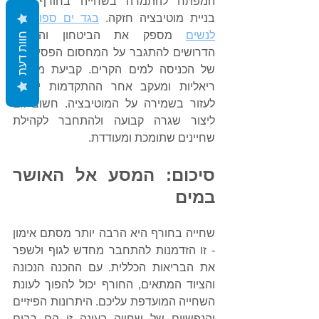
Γ
המפתח להתמדה בשחייה בחורף הוא 
בניית מוטיבציה חזקה. 
בגד ים ספורטיבי 
לנשים
 מספק את הביטחון והנוחות 
חוות דעת
הדרושים להתגבר על המחסום הפסיכולוגי 
של הכניסה למים הקרים. קביעת מטרות 
ריאליות ומעקב אחר ההתקדמות יכולים 
לעזור בשמירה על המוטיבציה. חשוב גם 
ליצור שגרה קבועה ולהתחבר לקהילת 
שחיינים שתומכת ומעודדת.
סיכום: המסע אל האושר 
במים
שחייה בחורף היא הרבה יותר מסתם אימון 
- זו הזדמנות להתחבר מחדש לגוף ולשפר 
את הבריאות הכללית. עם ההכנה הנכונה 
והציוד המתאים, החורף יכול להפוך לעונת 
השחייה המועדפת עליכם. היתרונות הפיזיים 
והנפשיים של שחייה בעונה זו הם רבים 