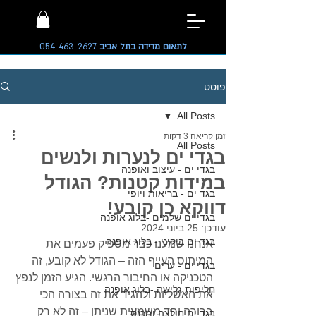
לתאום מדידה בתל אביב
054-463-2627
פוסט
All Posts
זמן קריאה 3 דקות
All Posts
בגדי ים לנערות ולנשים
בגדי ים - עיצוב ואופנה
במידות קטנות? הגודל
בגד ים - בריאות ויופי
דווקא כן קובע!
בגדי ים שלמים -בלוג אופנה
עודכן:
25 ביוני 2024
בגד ים ביקיני - בלוג אופנה
אנחנו שמענו כבר מספיק פעמים את 
המיתוס העייף הזה – הגודל לא קובע, זה 
בגדי ים - ערים
הטכניקה או החיבור הרגשי. הגיע הזמן לנפץ 
חליפות גלישה -בלוג אופנה
את האשליות ולהגיד את זה בצורה הכי 
ברורה וחד משמעית שניתן – זה לא רק 
בגד ים חולצה ומכנס