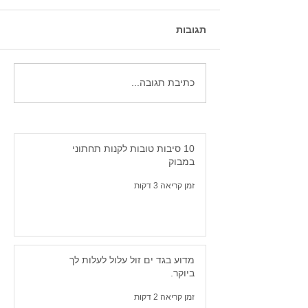
תגובות
חולצות גלישה לנשים. -
כתיבת תגובה...
למה תמיד טוב להתאבזר
בחולצת לייקרה על החוף.
10 סיבות טובות לקנות תחתוני
במבוק
זמן קריאה 3 דקות
מדוע בגד ים זול עלול לעלות לך
ביוקר.
זמן קריאה 2 דקות